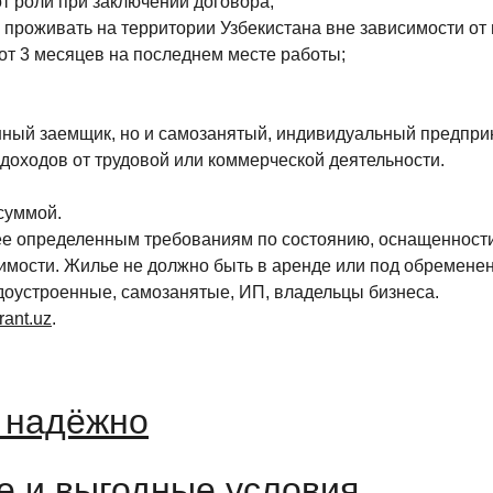
от роли при заключении договора;
и проживать на территории Узбекистана вне зависимости от
от 3 месяцев на последнем месте работы;
нный заемщик, но и самозанятый, индивидуальный предприн
доходов от трудовой или коммерческой деятельности.
суммой.
ее определенным требованиям по состоянию, оснащенности,
имости. Жилье не должно быть в аренде или под обремене
удоустроенные, самозанятые, ИП, владельцы бизнеса.
ant.uz
.
и надёжно
е и выгодные условия