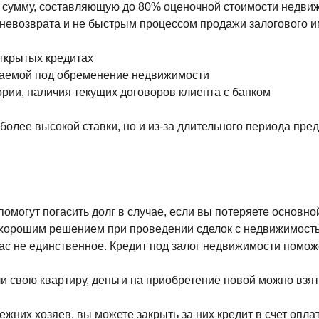
ь сумму, составляющую до 80% оценочной стоимости недви
и невозврата и не быстрым процессом продажи залогового 
ткрытых кредитах
ваемой под обременение недвижимости
ории, наличия текущих договоров клиента с банком
а более высокой ставки, но и из-за длительного периода п
помогут погасить долг в случае, если вы потеряете основно
ь хорошим решением при проведении сделок с недвижимост
вас не единственное. Кредит под залог недвижимости помо
и свою квартиру, деньги на приобретение новой можно взять
ежних хозяев, вы можете закрыть за них кредит в счет опл