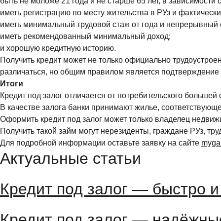
быть не моложе 21 года и не старше 65 лет, в зависимости 
иметь регистрацию по месту жительства в РУз и фактическ
иметь минимальный трудовой стаж от года и непрерывный 
иметь рекомендованный минимальный доход;
и хорошую кредитную историю.
Получить кредит может не только официально трудоустрое
различаться, но общим правилом является подтверждение 
Итоги
Кредит под залог отличается от потребительского большей 
В качестве залога банки принимают жилье, соответствующ
Оформить кредит под залог может только владелец недвиж
Получить такой займ могут нерезиденты, граждане РУз, тр
Для подробной информации оставьте заявку на сайте
mygar
Актуальные статьи
Кредит под залог — быстро 
Кредит под залог — надёжны