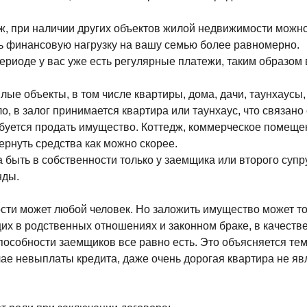
аж, при наличии других объектов жилой недвижимости можно 
ть финансовую нагрузку на вашу семью более равномерно.
периоде у вас уже есть регулярные платежи, таким образо
ые объекты, в том числе квартиры, дома, дачи, таунхаусы
о, в залог принимается квартира или таунхаус, что связано
буется продать имущество. Коттедж, коммерческое помещен
ернуть средства как можно скорее.
быть в собственности только у заемщика или второго супру
нды.
сти может любой человек. Но заложить имущество может тол
их в родственных отношениях и законном браке, в качеств
собности заемщиков все равно есть. Это объясняется тем, ч
е невыплаты кредита, даже очень дорогая квартира не явля