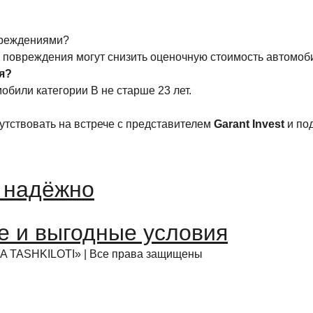
вреждениями?
о повреждения могут снизить оценочную стоимость автомоби
я?
обили категории B не старше 23 лет.
сутствовать на встрече с представителем
Garant
Invest
и под
и надёжно
е и выгодные условия
TASHKILOTI» | Все права защищены