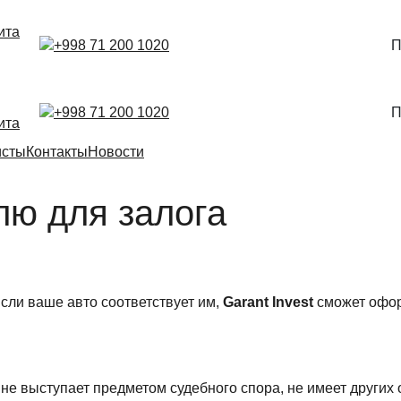
ита
+998 71 200 1020
П
+998 71 200 1020
П
ита
исты
Контакты
Новости
лю для залога
сли ваше авто соответствует им,
Garant
Invest
сможет офор
 не выступает предметом судебного спора, не имеет других