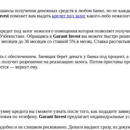
нсы получения денежных средств в любом банке, но не каждый
nvest
поможет вам выдать
кредит под залог
какого-либо нежилого
кредит под залог нежилого помещения которая позволяет получи
Узбекистане. Обращаясь в
Garant Invest
вы можете быстро реши
месяцев до 36 месяцев со ставкой 5% в месяц. Ставка рассчиты
а с обеспечением. Заемщик берет деньги у банка под процент, а 
 и получит разрешение на реализацию залога. Потом приставы пр
ется — вернут ему.
мму кредита вы сможете узнать после того, как подадите заявку.
словия по телефону.
Garant Invest
предлагает индивидуальные ус
удобно и не слишком рискованно. Деньги выдают сразу, из докум