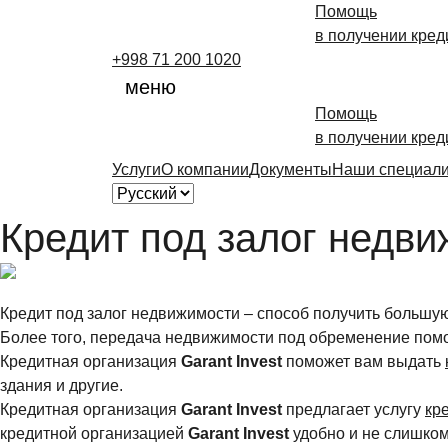
Помощь
в получении кред
+998 71 200 1020
меню
Помощь
в получении кред
Услуги
О компании
Документы
Наши специал
Кредит под залог недв
Кредит под залог недвижимости – способ получить большую 
Более того, передача недвижимости под обременение помог
Кредитная организация
Garant Invest
поможет вам выдать
здания и другие.
Кредитная организация
Garant Invest
предлагает услугу
кр
кредитной организацией
Garant Invest
удобно и не слишком 